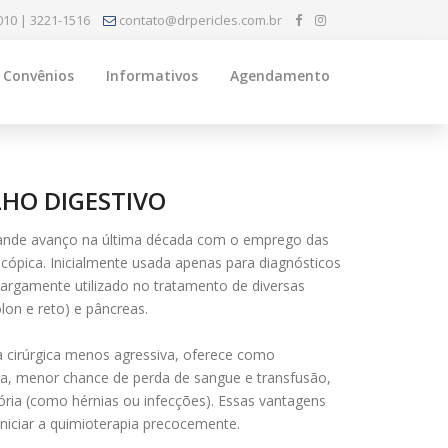
010 | 3221-1516
contato@drpericles.com.br
Convênios
Informativos
Agendamento
HO DIGESTIVO
grande avanço na última década com o emprego das
oscópica. Inicialmente usada apenas para diagnósticos
argamente utilizado no tratamento de diversas
lon e reto) e pâncreas.
ica cirúrgica menos agressiva, oferece como
ia, menor chance de perda de sangue e transfusão,
ia (como hérnias ou infecções). Essas vantagens
iniciar a quimioterapia precocemente.