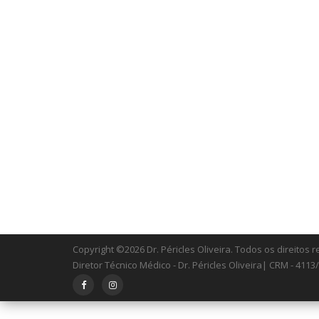
Copyright ©2026 Dr. Péricles Oliveira. Todos os direitos
Diretor Técnico Médico - Dr. Péricles Oliveira| CRM - 4113