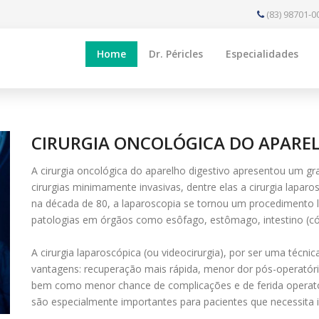
(83) 98701-0
Home
Dr. Péricles
Especialidades
CIRURGIA ONCOLÓGICA DO APAREL
A cirurgia oncológica do aparelho digestivo apresentou um 
cirurgias minimamente invasivas, dentre elas a cirurgia lapar
na década de 80, a laparoscopia se tornou um procedimento l
patologias em órgãos como esôfago, estômago, intestino (có
A cirurgia laparoscópica (ou videocirurgia), por ser uma técn
vantagens: recuperação mais rápida, menor dor pós-operatór
bem como menor chance de complicações e de ferida operatór
são especialmente importantes para pacientes que necessita 